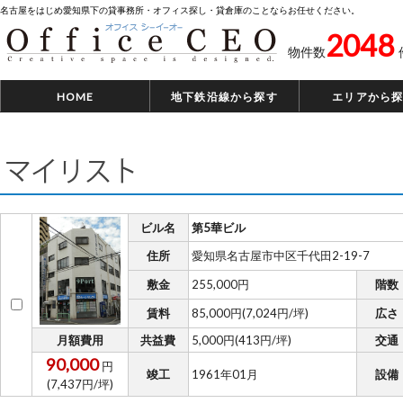
名古屋をはじめ愛知県下の貸事務所・オフィス探し・貸倉庫のことならお任せください。
2048
物件数
HOME
地下鉄沿線から探す
エリアから
マイリスト
ビル名
第5華ビル
住所
愛知県名古屋市中区千代田2-19-7
敷金
255,000円
階数
賃料
85,000円(7,024円/坪)
広さ
月額費用
共益費
5,000円(413円/坪)
交通
90,000
円
竣工
1961年01月
設備
(7,437円/坪)