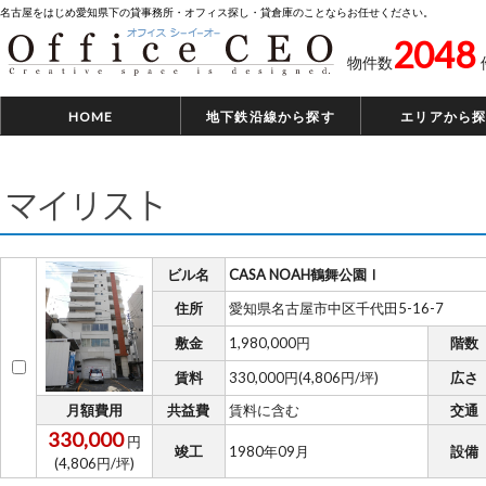
名古屋をはじめ愛知県下の貸事務所・オフィス探し・貸倉庫のことならお任せください。
2048
物件数
HOME
地下鉄沿線から探す
エリアから
マイリスト
ビル名
CASA NOAH鶴舞公園Ⅰ
住所
愛知県名古屋市中区千代田5-16-7
敷金
1,980,000円
階数
賃料
330,000円(4,806円/坪)
広さ
月額費用
共益費
賃料に含む
交通
330,000
円
竣工
1980年09月
設備
(4,806円/坪)