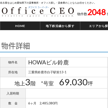
名古屋をはじめ愛知県下の貸事務所・オフィス探し・貸倉庫のことならお任せください。
2048
物件数
HOME
地下鉄沿線から探す
エリアから
物件詳細
HOWAビル鈴鹿
物件名
所在地
三重県鈴鹿市白子駅前13-1
3
69.030
地上
階 *号室
坪
入居時期
敷 金
6ヶ月 2,485,080円