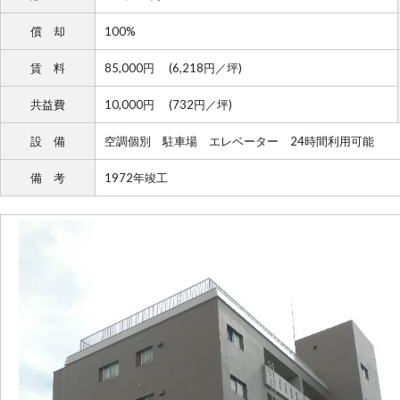
償 却
100%
賃 料
85,000円 (6,218円／坪)
共益費
10,000円 (732円／坪)
設 備
空調個別 駐車場 エレベーター 24時間利用可能
備 考
1972年竣工