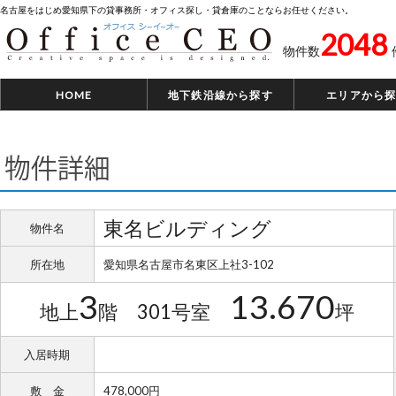
名古屋をはじめ愛知県下の貸事務所・オフィス探し・貸倉庫のことならお任せください。
2048
物件数
HOME
地下鉄沿線から探す
エリアから
物件詳細
東名ビルディング
物件名
所在地
愛知県名古屋市名東区上社3-102
3
13.670
地上
階 301号室
坪
入居時期
敷 金
478,000円